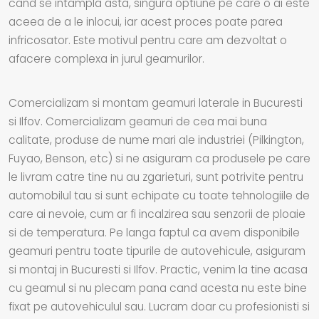
cand se intampla asta, singura optiune pe care o ai este
aceea de a le inlocui, iar acest proces poate parea
infricosator. Este motivul pentru care am dezvoltat o
afacere complexa in jurul geamurilor.
Comercializam si montam geamuri laterale in Bucuresti
si Ilfov. Comercializam geamuri de cea mai buna
calitate, produse de nume mari ale industriei (Pilkington,
Fuyao, Benson, etc) si ne asiguram ca produsele pe care
le livram catre tine nu au zgarieturi, sunt potrivite pentru
automobilul tau si sunt echipate cu toate tehnologiile de
care ai nevoie, cum ar fi incalzirea sau senzorii de ploaie
si de temperatura. Pe langa faptul ca avem disponibile
geamuri pentru toate tipurile de autovehicule, asiguram
si montaj in Bucuresti si Ilfov. Practic, venim la tine acasa
cu geamul si nu plecam pana cand acesta nu este bine
fixat pe autovehiculul sau. Lucram doar cu profesionisti si