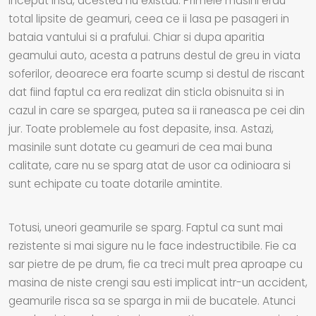
inceput insa, acestea nu existau. Primele masini erau
total lipsite de geamuri, ceea ce ii lasa pe pasageri in
bataia vantului si a prafului. Chiar si dupa aparitia
geamului auto, acesta a patruns destul de greu in viata
soferilor, deoarece era foarte scump si destul de riscant
dat fiind faptul ca era realizat din sticla obisnuita si in
cazul in care se spargea, putea sa ii raneasca pe cei din
jur. Toate problemele au fost depasite, insa. Astazi,
masinile sunt dotate cu geamuri de cea mai buna
calitate, care nu se sparg atat de usor ca odinioara si
sunt echipate cu toate dotarile amintite.
Totusi, uneori geamurile se sparg. Faptul ca sunt mai
rezistente si mai sigure nu le face indestructibile. Fie ca
sar pietre de pe drum, fie ca treci mult prea aproape cu
masina de niste crengi sau esti implicat intr-un accident,
geamurile risca sa se sparga in mii de bucatele. Atunci