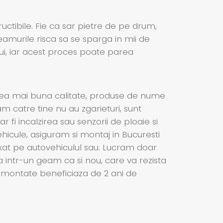
ructibile. Fie ca sar pietre de pe drum,
eamurile risca sa se sparga in mii de
ui, iar acest proces poate parea
cea mai buna calitate, produse de nume
am catre tine nu au zgarieturi, sunt
 fi incalzirea sau senzorii de ploaie si
icule, asiguram si montaj in Bucuresti
ixat pe autovehiculul sau. Lucram doar
a intr-un geam ca si nou, care va rezista
le montate beneficiaza de 2 ani de