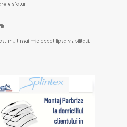
ele sfaturi:
i!
ult mai mic decat lipsa vizibilitatii.