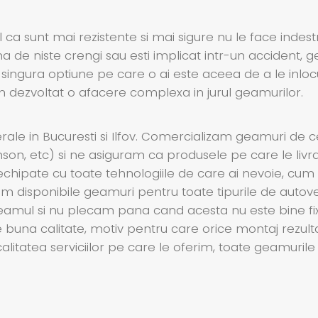
 ca sunt mai rezistente si mai sigure nu le face indest
 de niste crengi sau esti implicat intr-un accident, g
 singura optiune pe care o ai este aceea de a le inloc
am dezvoltat o afacere complexa in jurul geamurilor.
le in Bucuresti si Ilfov. Comercializam geamuri de 
enson, etc) si ne asiguram ca produsele pe care le livr
echipate cu toate tehnologiile de care ai nevoie, cum ar
 disponibile geamuri pentru toate tipurile de autoveh
cu geamul si nu plecam pana cand acesta nu este bine f
te buna calitate, motiv pentru care orice montaj rezult
 calitatea serviciilor pe care le oferim, toate geamuri