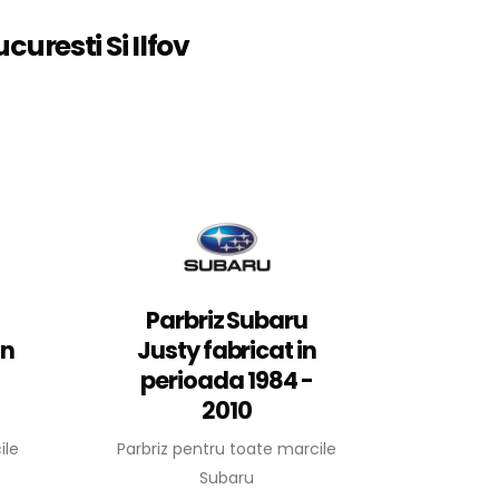
curesti Si Ilfov
Parbriz Subaru
in
Justy fabricat in
perioada 1984 -
2010
ile
Parbriz pentru toate marcile
Subaru