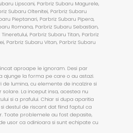
 Subaru Lipscani, Parbriz Subaru Magurele,
briz Subaru Oltenitei, Parbriz Subaru
baru Pieptanari, Parbriz Subaru Pipera,
Subaru Romana, Parbriz Subaru Sebastian,
ineretului, Parbriz Subaru Titan, Parbriz
ei, Parbriz Subaru Vitan, Parbriz Subaru
 incat aproape le ignoram. Desi par
 a ajunge la forma pe care o au astazi.
ri de lumina, cu elemente de incalzire si
r solare. La inceput insa, acestea nu
lui si a prafului. Chiar si dupa aparitia
 destul de riscant dat fiind faptul ca
jur. Toate problemele au fost depasite,
de usor ca odinioara si sunt echipate cu