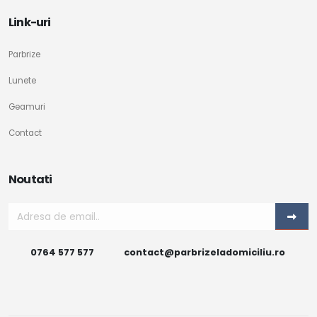
Link-uri
Parbrize
Lunete
Geamuri
Contact
Noutati
0764 577 577
contact@parbrizeladomiciliu.ro