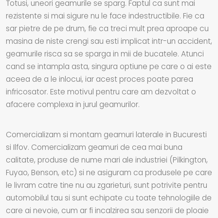
Totusi, uneori geamurile se sparg. Faptul ca sunt mai
rezistente si mai sigure nu le face indestructibile. Fie ca
sar pietre de pe drum, fie ca treci mult prea aproape cu
masina de niste crengi sau esti implicat intr-un accident,
geamurile risca sa se sparga in mii de bucatele. Atunci
cand se intampla asta, singura optiune pe care o ai este
aceea de a le inlocui, iar acest proces poate parea
infricosator. Este motivul pentru care am dezvoltat o
afacere complexa in jurul geamurilor.
Comercializam si montam geamuri laterale in Bucuresti
si Ilfov. Comercializam geamuri de cea mai buna
calitate, produse de nume mari ale industriei (Pilkington,
Fuyao, Benson, etc) si ne asiguram ca produsele pe care
le livram catre tine nu au zgarieturi, sunt potrivite pentru
automobilul tau si sunt echipate cu toate tehnologiile de
care ai nevoie, cum ar fi incalzirea sau senzorii de ploaie