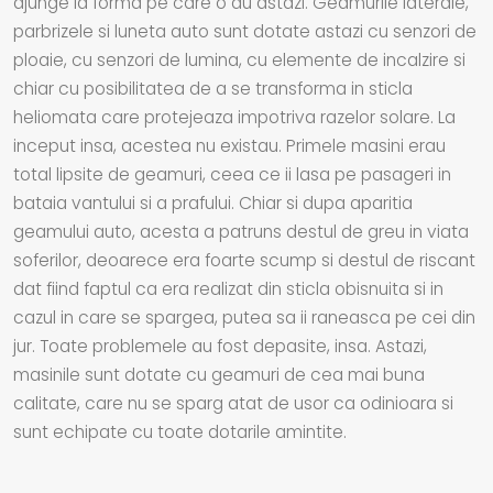
ajunge la forma pe care o au astazi. Geamurile laterale,
parbrizele si luneta auto sunt dotate astazi cu senzori de
ploaie, cu senzori de lumina, cu elemente de incalzire si
chiar cu posibilitatea de a se transforma in sticla
heliomata care protejeaza impotriva razelor solare. La
inceput insa, acestea nu existau. Primele masini erau
total lipsite de geamuri, ceea ce ii lasa pe pasageri in
bataia vantului si a prafului. Chiar si dupa aparitia
geamului auto, acesta a patruns destul de greu in viata
soferilor, deoarece era foarte scump si destul de riscant
dat fiind faptul ca era realizat din sticla obisnuita si in
cazul in care se spargea, putea sa ii raneasca pe cei din
jur. Toate problemele au fost depasite, insa. Astazi,
masinile sunt dotate cu geamuri de cea mai buna
calitate, care nu se sparg atat de usor ca odinioara si
sunt echipate cu toate dotarile amintite.