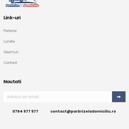
Link-uri
Parbrize
Lunete
Geamuri
Contact
Noutati
0764 577 577
contact@parbrizeladomiciliu.ro