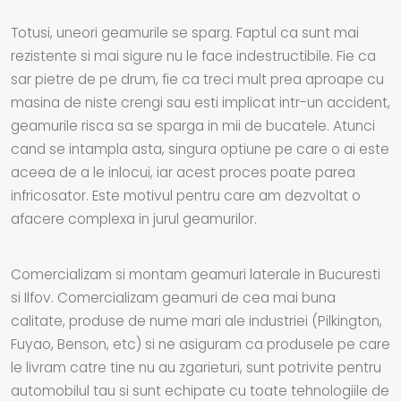
Totusi, uneori geamurile se sparg. Faptul ca sunt mai
rezistente si mai sigure nu le face indestructibile. Fie ca
sar pietre de pe drum, fie ca treci mult prea aproape cu
masina de niste crengi sau esti implicat intr-un accident,
geamurile risca sa se sparga in mii de bucatele. Atunci
cand se intampla asta, singura optiune pe care o ai este
aceea de a le inlocui, iar acest proces poate parea
infricosator. Este motivul pentru care am dezvoltat o
afacere complexa in jurul geamurilor.
Comercializam si montam geamuri laterale in Bucuresti
si Ilfov. Comercializam geamuri de cea mai buna
calitate, produse de nume mari ale industriei (Pilkington,
Fuyao, Benson, etc) si ne asiguram ca produsele pe care
le livram catre tine nu au zgarieturi, sunt potrivite pentru
automobilul tau si sunt echipate cu toate tehnologiile de