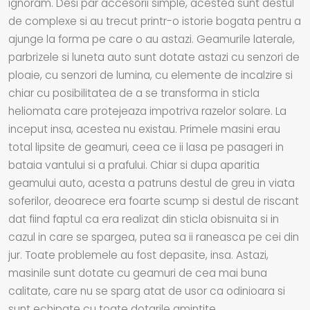
ignoram. Desi par accesorii simple, acestea sunt destul
de complexe si au trecut printr-o istorie bogata pentru a
ajunge la forma pe care o au astazi. Geamurile laterale,
parbrizele si luneta auto sunt dotate astazi cu senzori de
ploaie, cu senzori de lumina, cu elemente de incalzire si
chiar cu posibilitatea de a se transforma in sticla
heliomata care protejeaza impotriva razelor solare. La
inceput insa, acestea nu existau. Primele masini erau
total lipsite de geamuri, ceea ce ii lasa pe pasageri in
bataia vantului si a prafului. Chiar si dupa aparitia
geamului auto, acesta a patruns destul de greu in viata
soferilor, deoarece era foarte scump si destul de riscant
dat fiind faptul ca era realizat din sticla obisnuita si in
cazul in care se spargea, putea sa ii raneasca pe cei din
jur. Toate problemele au fost depasite, insa. Astazi,
masinile sunt dotate cu geamuri de cea mai buna
calitate, care nu se sparg atat de usor ca odinioara si
sunt echipate cu toate dotarile amintite.