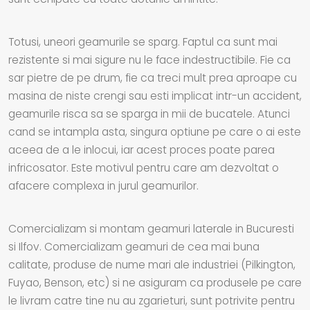
Totusi, uneori geamurile se sparg. Faptul ca sunt mai
rezistente si mai sigure nu le face indestructibile. Fie ca
sar pietre de pe drum, fie ca treci mult prea aproape cu
masina de niste crengi sau esti implicat intr-un accident,
geamurile risca sa se sparga in mii de bucatele. Atunci
cand se intampla asta, singura optiune pe care o ai este
aceea de a le inlocui, iar acest proces poate parea
infricosator. Este motivul pentru care am dezvoltat o
afacere complexa in jurul geamurilor.
Comercializam si montam geamuri laterale in Bucuresti
si Ilfov. Comercializam geamuri de cea mai buna
calitate, produse de nume mari ale industriei (Pilkington,
Fuyao, Benson, etc) si ne asiguram ca produsele pe care
le livram catre tine nu au zgarieturi, sunt potrivite pentru