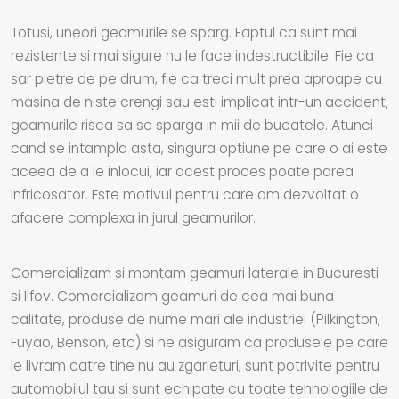
Totusi, uneori geamurile se sparg. Faptul ca sunt mai
rezistente si mai sigure nu le face indestructibile. Fie ca
sar pietre de pe drum, fie ca treci mult prea aproape cu
masina de niste crengi sau esti implicat intr-un accident,
geamurile risca sa se sparga in mii de bucatele. Atunci
cand se intampla asta, singura optiune pe care o ai este
aceea de a le inlocui, iar acest proces poate parea
infricosator. Este motivul pentru care am dezvoltat o
afacere complexa in jurul geamurilor.
Comercializam si montam geamuri laterale in Bucuresti
si Ilfov. Comercializam geamuri de cea mai buna
calitate, produse de nume mari ale industriei (Pilkington,
Fuyao, Benson, etc) si ne asiguram ca produsele pe care
le livram catre tine nu au zgarieturi, sunt potrivite pentru
automobilul tau si sunt echipate cu toate tehnologiile de