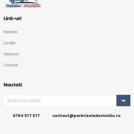
Link-uri
Parbrize
Lunete
Geamuri
Contact
Noutati
0764 577 577
contact@parbrizeladomiciliu.ro