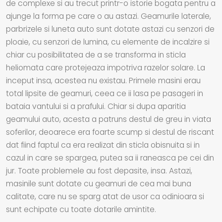
de complexe si au trecut printr-o istorie bogata pentru a
ajunge la forma pe care o au astazi. Geamurile laterale,
parbrizele si luneta auto sunt dotate astazi cu senzori de
ploaie, cu senzori de lumina, cu elemente de incalzire si
chiar cu posibilitatea de a se transforma in sticla
heliomata care protejeaza impotriva razelor solare. La
inceput insa, acestea nu existau. Primele masini erau
total lipsite de geamuri, ceea ce ii lasa pe pasageri in
bataia vantului si a prafului. Chiar si dupa aparitia
geamului auto, acesta a patruns destul de greu in viata
soferilor, deoarece era foarte scump si destul de riscant
dat fiind faptul ca era realizat din sticla obisnuita si in
cazul in care se spargea, putea sa ii raneasca pe cei din
jur. Toate problemele au fost depasite, insa. Astazi,
masinile sunt dotate cu geamuri de cea mai buna
calitate, care nu se sparg atat de usor ca odinioara si
sunt echipate cu toate dotarile amintite.