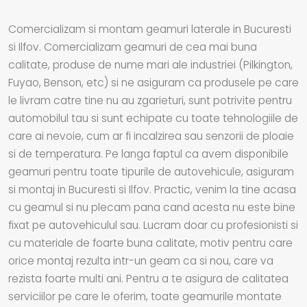
Comercializam si montam geamuri laterale in Bucuresti
si Ilfov. Comercializam geamuri de cea mai buna
calitate, produse de nume mari ale industriei (Pilkington,
Fuyao, Benson, etc) si ne asiguram ca produsele pe care
le livram catre tine nu au zgarieturi, sunt potrivite pentru
automobilul tau si sunt echipate cu toate tehnologiile de
care ai nevoie, cum ar fi incalzirea sau senzorii de ploaie
si de temperatura. Pe langa faptul ca avem disponibile
geamuri pentru toate tipurile de autovehicule, asiguram
si montaj in Bucuresti si Ilfov. Practic, venim la tine acasa
cu geamul si nu plecam pana cand acesta nu este bine
fixat pe autovehiculul sau. Lucram doar cu profesionisti si
cu materiale de foarte buna calitate, motiv pentru care
orice montaj rezulta intr-un geam ca si nou, care va
rezista foarte multi ani. Pentru a te asigura de calitatea
serviciilor pe care le oferim, toate geamurile montate