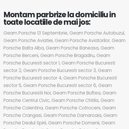
Montam parbrize la domiciliu in
toate locatiile de mai jos:
Geam Porsche 13 Septembrie, Geam Porsche Autobuzul,
Geam Porsche Aviatiei, Geam Porsche Aviatorilor, Geam
Porsche Balta Alba, Geam Porsche Baneasa, Geam
Porsche Berceni, Geam Porsche Bragadiru, Geam
Porsche Bucuresti sector 1, Geam Porsche Bucuresti
sector 2, Geam Porsche Bucuresti sector 3, Geam
Porsche Bucuresti sector 4, Geam Porsche Bucuresti
sector 5, Geam Porsche Bucuresti sector 6, Geam
Porsche Bucurestii Noi, Geam Porsche Buftea, Geam
Porsche Centrul Civic, Geam Porsche Chitila, Geam
Porsche Colentina, Geam Porsche Cotroceni, Geam
Porsche Crangasi, Geam Porsche Damaroaia, Geam
Porsche Dealul Spirii, Geam Porsche Domenii, Geam