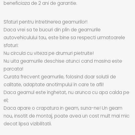
beneficiaza de 2 ani de garantie.
Sfaturi pentru intretinerea geamurilor!
Daca vrei sa te bucuri din plin de geamurile
autovehiculului tau, este bine sa respecti urmatoarele
sfaturi:
Nu circula cu viteza pe drumuri pietruite!
Nu uita geamurile deschise atunci cand masina este
parcata!
Curata frecvent geamurile, folosind doar solutii de
calitate, adaptate anotimpului in care te afli!
Daca geamul este inghetat, nu arunca cu apa calda pe
el;
Daca apare o crapatura in geam, suna-ne! Un geam
nou, insotit de montaj, poate avea un cost mult mai mic
decat lipsa vizibilitatii.