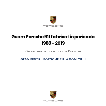
Geam Porsche 911 fabricat in perioada
1988 - 2019
Geam pentru toate marcile Porsche
GEAM PENTRU PORSCHE 911 LA DOMICILIU