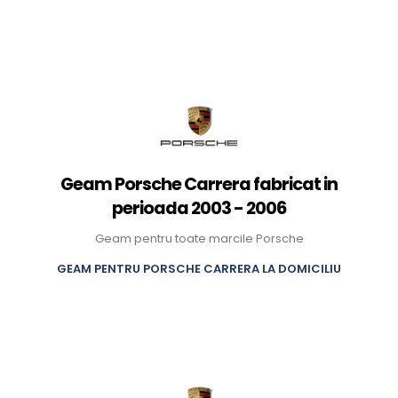
Geam Porsche Carrera fabricat in
perioada 2003 - 2006
Geam pentru toate marcile Porsche
GEAM PENTRU PORSCHE CARRERA LA DOMICILIU