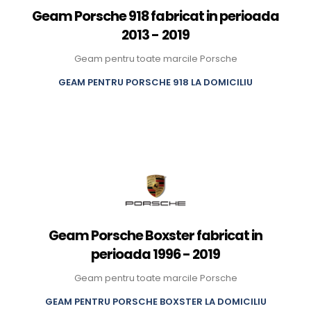
Geam Porsche 918 fabricat in perioada
2013 - 2019
Geam pentru toate marcile Porsche
GEAM PENTRU PORSCHE 918 LA DOMICILIU
Geam Porsche Boxster fabricat in
perioada 1996 - 2019
Geam pentru toate marcile Porsche
GEAM PENTRU PORSCHE BOXSTER LA DOMICILIU