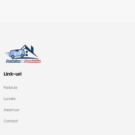
Link-uri
Parbrize
Lunete
Geamuri
Contact