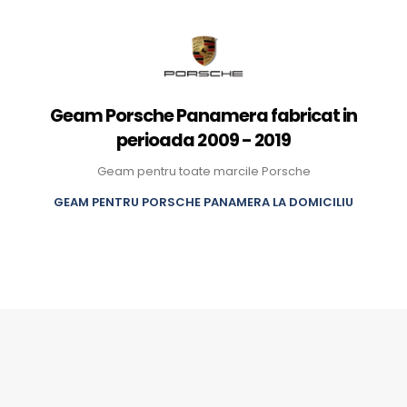
Geam Porsche Panamera fabricat in
perioada 2009 - 2019
Geam pentru toate marcile Porsche
GEAM PENTRU PORSCHE PANAMERA LA DOMICILIU