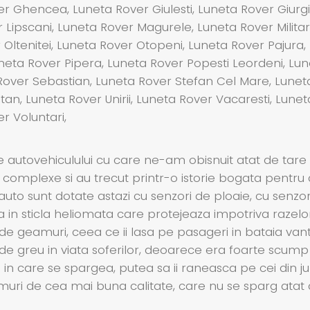
 Ghencea, Luneta Rover Giulesti, Luneta Rover Giurgiu
er Lipscani, Luneta Rover Magurele, Luneta Rover Milita
 Oltenitei, Luneta Rover Otopeni, Luneta Rover Pajura
neta Rover Pipera, Luneta Rover Popesti Leordeni, Lun
ver Sebastian, Luneta Rover Stefan Cel Mare, Luneta 
itan, Luneta Rover Unirii, Luneta Rover Vacaresti, Lu
er Voluntari,
e autovehiculului cu care ne-am obisnuit atat de tare
 complexe si au trecut printr-o istorie bogata pentru
 auto sunt dotate astazi cu senzori de ploaie, cu senzo
a in sticla heliomata care protejeaza impotriva razelo
 de geamuri, ceea ce ii lasa pe pasageri in bataia vantu
e greu in viata soferilor, deoarece era foarte scump si
azul in care se spargea, putea sa ii raneasca pe cei din 
amuri de cea mai buna calitate, care nu se sparg atat 