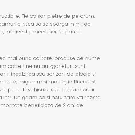
ructibile. Fie ca sar pietre de pe drum,
eamurile risca sa se sparga in mii de
ui, iar acest proces poate parea
cea mai buna calitate, produse de nume
am catre tine nu au zgarieturi, sunt
 fi incalzirea sau senzorii de ploaie si
icule, asiguram si montaj in Bucuresti
ixat pe autovehiculul sau. Lucram doar
a intr-un geam ca si nou, care va rezista
le montate beneficiaza de 2 ani de