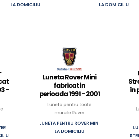
LA DOMICILIU
LA DOMICILIU
r
Luneta Rover Mini
cat
Str
fabricat in
3 -
in
perioada 1991 - 2001
Luneta pentru toate
te
L
marcile Rover
LUNETA PENTRU ROVER MINI
VER
LU
LA DOMICILIU
ILIU
STR