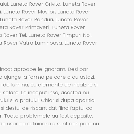
lui, Luneta Rover Grivita, Luneta Rover
ri, Luneta Rover Mosilor, Luneta Rover
, Luneta Rover Panduri, Luneta Rover
eta Rover Primaverii, Luneta Rover
Rover Tei, Luneta Rover Timpuri Noi,
neta Rover Vatra Luminoasa, Luneta Rover
 incat aproape le ignoram. Desi par
 a ajunge la forma pe care o au astazi.
ri de lumina, cu elemente de incalzire si
r solare. La inceput insa, acestea nu
lui si a prafului. Chiar si dupa aparitia
 destul de riscant dat fiind faptul ca
jur. Toate problemele au fost depasite,
de usor ca odinioara si sunt echipate cu