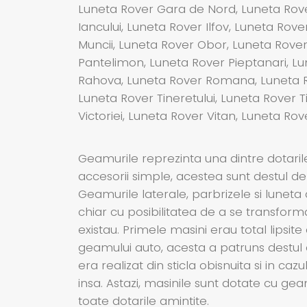
Luneta Rover Gara de Nord, Luneta Rover
Iancului, Luneta Rover Ilfov, Luneta Rov
Muncii, Luneta Rover Obor, Luneta Rover
Pantelimon, Luneta Rover Pieptanari, Lu
Rahova, Luneta Rover Romana, Luneta Ro
Luneta Rover Tineretului, Luneta Rover T
Victoriei, Luneta Rover Vitan, Luneta Rov
Geamurile reprezinta una dintre dotaril
accesorii simple, acestea sunt destul de
Geamurile laterale, parbrizele si luneta
chiar cu posibilitatea de a se transform
existau. Primele masini erau total lipsite
geamului auto, acesta a patruns destul d
era realizat din sticla obisnuita si in c
insa. Astazi, masinile sunt dotate cu ge
toate dotarile amintite.