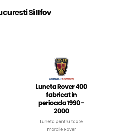
curesti Si Ilfov
Luneta Rover 400
fabricat in
perioada 1990 -
2000
Luneta pentru toate
marcile Rover