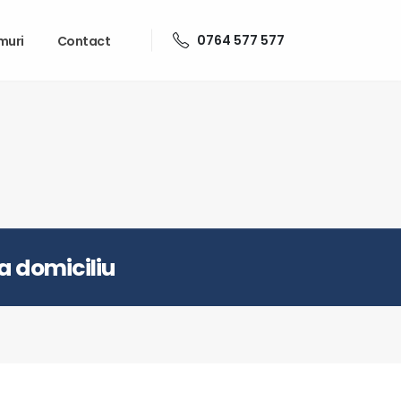
0764 577 577
muri
Contact
la domiciliu