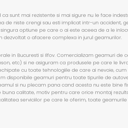
 ca sunt mai rezistente si mai sigure nu le face indest
 de niste crengi sau esti implicat intr-un accident, g
 singura optiune pe care o ai este aceea de a le inloc
am dezvoltat o afacere complexa in jurul geamurilor.
le in Bucuresti si Ilfov. Comercializam geamuri de 
enson, etc) si ne asiguram ca produsele pe care le livr
echipate cu toate tehnologiile de care ai nevoie, cum ar
 disponibile geamuri pentru toate tipurile de autoveh
cu geamul si nu plecam pana cand acesta nu este bine f
te buna calitate, motiv pentru care orice montaj rezult
 calitatea serviciilor pe care le oferim, toate geamuri