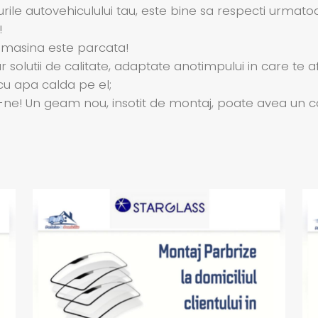
ile autovehiculului tau, este bine sa respecti urmatoar
!
 masina este parcata!
solutii de calitate, adaptate anotimpului in care te afl
u apa calda pe el;
! Un geam nou, insotit de montaj, poate avea un cost m