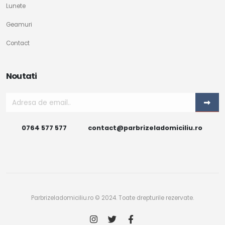
Lunete
Geamuri
Contact
Noutati
0764 577 577
contact@parbrizeladomiciliu.ro
Parbrizeladomiciliu.ro © 2024. Toate drepturile rezervate.