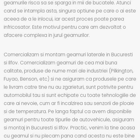
geamurile risca sa se sparga in mii de bucatele. Atunci
cand se intampla asta, singura optiune pe care o ai este
aceea de a le inlocui, iar acest proces poate parea
infricosator. Este motivul pentru care am dezvoltat o
afacere complexa in jurul geamurilor.
Comercializam si montam geamuri laterale in Bucuresti
si Ilfov. Comercializam geamuri de cea mai buna
calitate, produse de nume mari ale industriei (Pilkington,
Fuyao, Benson, etc) si ne asiguram ca produsele pe care
le livram catre tine nu au zgarieturi, sunt potrivite pentru
automobilul tau si sunt echipate cu toate tehnologiile de
care ai nevoie, cum ar fi incalzirea sau senzorii de ploaie
si de temperatura. Pe langa faptul ca avem disponibile
geamuri pentru toate tipurile de autovehicule, asiguram
si montaj in Bucuresti si Ilfov. Practic, venim la tine acasa
cu geamul si nu plecam pana cand acesta nu este bine