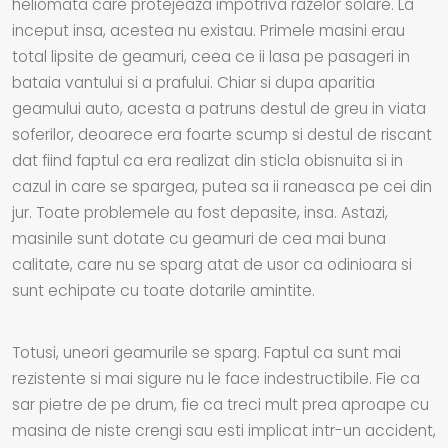
heliomata care protejeaza impotriva razelor solare. La
inceput insa, acestea nu existau. Primele masini erau
total lipsite de geamuri, ceea ce ii lasa pe pasageri in
bataia vantului si a prafului. Chiar si dupa aparitia
geamului auto, acesta a patruns destul de greu in viata
soferilor, deoarece era foarte scump si destul de riscant
dat fiind faptul ca era realizat din sticla obisnuita si in
cazul in care se spargea, putea sa ii raneasca pe cei din
jur. Toate problemele au fost depasite, insa. Astazi,
masinile sunt dotate cu geamuri de cea mai buna
calitate, care nu se sparg atat de usor ca odinioara si
sunt echipate cu toate dotarile amintite.
Totusi, uneori geamurile se sparg. Faptul ca sunt mai
rezistente si mai sigure nu le face indestructibile. Fie ca
sar pietre de pe drum, fie ca treci mult prea aproape cu
masina de niste crengi sau esti implicat intr-un accident,