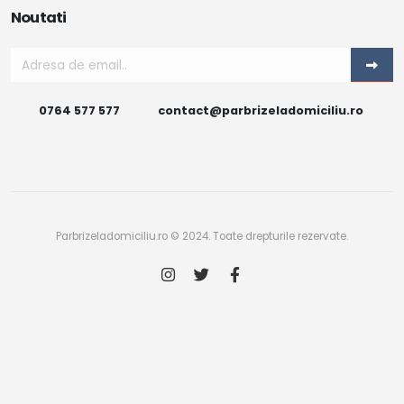
Noutati
0764 577 577
contact@parbrizeladomiciliu.ro
Parbrizeladomiciliu.ro © 2024. Toate drepturile rezervate.