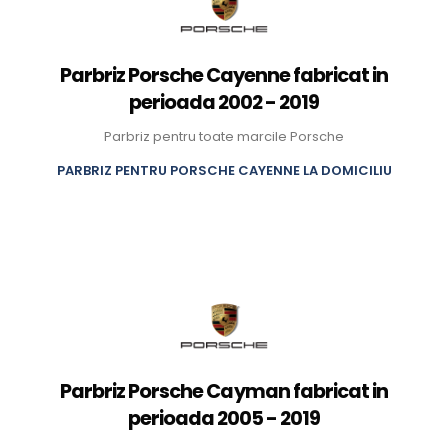
Parbriz Porsche Cayenne fabricat in
perioada 2002 - 2019
Parbriz pentru toate marcile Porsche
PARBRIZ PENTRU PORSCHE CAYENNE LA DOMICILIU
Parbriz Porsche Cayman fabricat in
perioada 2005 - 2019