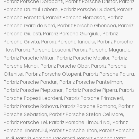
Parbriz Porsche Dorobanti, Parbriz Porsche Dristor, Parbriz
Porsche Drumul Taberei, Parbriz Porsche Dudesti, Parbriz
Porsche Ferentari, Parbriz Porsche Floreasca, Parbriz
Porsche Gara de Nord, Parbriz Porsche Ghencea, Parbriz
Porsche Giulesti, Parbriz Porsche Giurgiului, Parbriz
Porsche Grivita, Parbriz Porsche Iancului, Parbriz Porsche
Ilfov, Parbriz Porsche Lipscani, Parbriz Porsche Magurele,
Parbriz Porsche Militari, Parbriz Porsche Mosilor, Parbriz
Porsche Muncii, Parbriz Porsche Obor, Parbriz Porsche
Oltenitei, Parbriz Porsche Otopeni, Parbriz Porsche Pajura,
Parbriz Porsche Panduri, Parbriz Porsche Pantelimon,
Parbriz Porsche Pieptanari, Parbriz Porsche Pipera, Parbriz
Porsche Popesti Leordeni, Parbriz Porsche Primaverii,
Parbriz Porsche Rahova, Parbriz Porsche Romana, Parbriz
Porsche Sebastian, Parbriz Porsche Stefan Cel Mare,
Parbriz Porsche Tei, Parbriz Porsche Timpuri Noi, Parbriz
Porsche Tineretului, Parbriz Porsche Titan, Parbriz Porsche
Unirii, Parbriz Porsche Vacaresti, Parbriz Porsche Vatra