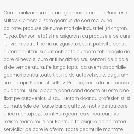
Comercializam si montam geamuri laterale in Bucuresti
si Ilfov. Comercializam geamuri de cea mai buna
calitate, produse de nume mari ale industriei (Pilkington,
Fuyao, Benson, etc) si ne asiguram ca produsele pe care
le livram catre tine nu au zgarieturi, sunt potrivite pentru
automobilul tau si sunt echipate cu toate tehnologiile de
care ai nevoie, cum ar fi incalzirea sau senzorii de ploaie
si de temperatura. Pe langa faptul ca avem disponibile
geamuri pentru toate tipurile de autovehicule, asiguram
si montaj in Bucuresti si Ilfov. Practic, venim la tine acasa
cu geamul si nu plecam pana cand acesta nu este bine
fixat pe autovehiculul sau. Lucram doar cu profesionisti si
cu materiale de foarte buna calitate, motiv pentru care
orice montaj rezulta intr-un geam ca si nou, care va
rezista foarte multi ani. Pentru a te asigura de calitatea
serviciilor pe care le oferim, toate geamurile montate