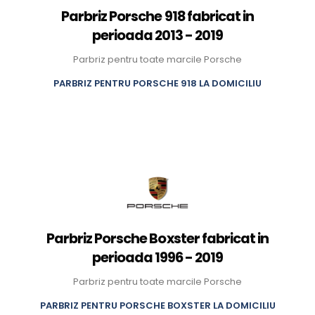
Parbriz Porsche 918 fabricat in
perioada 2013 - 2019
Parbriz pentru toate marcile Porsche
PARBRIZ PENTRU PORSCHE 918 LA DOMICILIU
Parbriz Porsche Boxster fabricat in
perioada 1996 - 2019
Parbriz pentru toate marcile Porsche
PARBRIZ PENTRU PORSCHE BOXSTER LA DOMICILIU