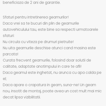
beneficiaza de 2 ani de garantie.
Sfaturi pentru intretinerea geamurilor!
Daca vrei sa te bucuri din plin de geamurile
autovehiculului tau, este bine sa respecti urmatoarele
sfaturi:
Nu circula cu viteza pe drumuri pietruite!
Nu uita geamurile deschise atunci cand masina este
parcata!
Curata frecvent geamurile, folosind doar solutii de
calitate, adaptate anotimpului in care te afli!
Daca geamul este inghetat, nu arunca cu apa calda pe
el;
Daca apare o crapatura in geam, suna-ne! Un geam
nou, insotit de montaj, poate avea un cost mult mai mic
decat lipsa vizibilitatii.