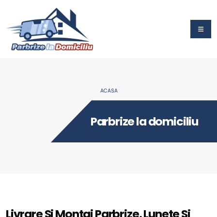
ACASA
Parbrize la domiciliu
Livrare Si Montaj Parbrize, Lunete Si