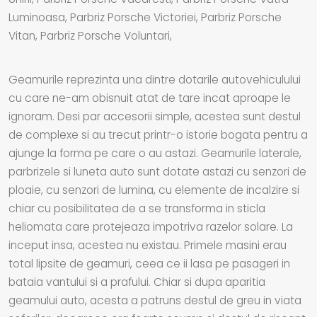
Luminoasa, Parbriz Porsche Victoriei, Parbriz Porsche
Vitan, Parbriz Porsche Voluntari,
Geamurile reprezinta una dintre dotarile autovehiculului
cu care ne-am obisnuit atat de tare incat aproape le
ignoram. Desi par accesorii simple, acestea sunt destul
de complexe si au trecut printr-o istorie bogata pentru a
ajunge la forma pe care o au astazi. Geamurile laterale,
parbrizele si luneta auto sunt dotate astazi cu senzori de
ploaie, cu senzori de lumina, cu elemente de incalzire si
chiar cu posibilitatea de a se transforma in sticla
heliomata care protejeaza impotriva razelor solare. La
inceput insa, acestea nu existau. Primele masini erau
total lipsite de geamuri, ceea ce ii lasa pe pasageri in
bataia vantului si a prafului. Chiar si dupa aparitia
geamului auto, acesta a patruns destul de greu in viata