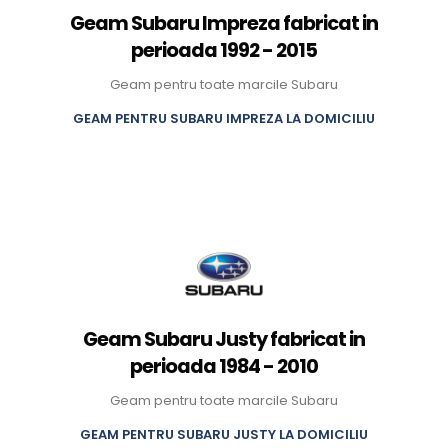
Geam Subaru Impreza fabricat in
perioada 1992 - 2015
Geam pentru toate marcile Subaru
GEAM PENTRU SUBARU IMPREZA LA DOMICILIU
Geam Subaru Justy fabricat in
perioada 1984 - 2010
Geam pentru toate marcile Subaru
GEAM PENTRU SUBARU JUSTY LA DOMICILIU