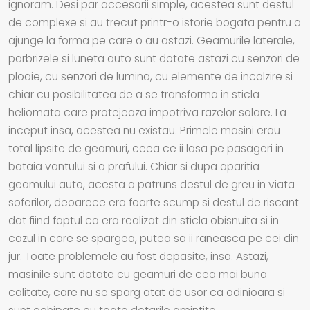
ignoram. Desi par accesorii simple, acestea sunt destul
de complexe si au trecut printr-o istorie bogata pentru a
ajunge la forma pe care o au astazi. Geamurile laterale,
parbrizele si luneta auto sunt dotate astazi cu senzori de
ploaie, cu senzori de lumina, cu elemente de incalzire si
chiar cu posibilitatea de a se transforma in sticla
heliomata care protejeaza impotriva razelor solare. La
inceput insa, acestea nu existau. Primele masini erau
total lipsite de geamuri, ceea ce ii lasa pe pasageri in
bataia vantului si a prafului. Chiar si dupa aparitia
geamului auto, acesta a patruns destul de greu in viata
soferilor, deoarece era foarte scump si destul de riscant
dat fiind faptul ca era realizat din sticla obisnuita si in
cazul in care se spargea, putea sa ii raneasca pe cei din
jur. Toate problemele au fost depasite, insa. Astazi,
masinile sunt dotate cu geamuri de cea mai buna
calitate, care nu se sparg atat de usor ca odinioara si