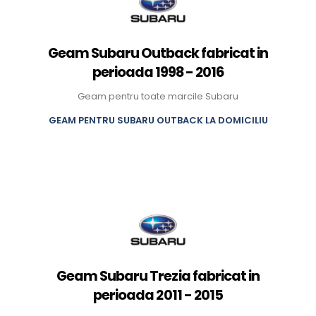
Geam Subaru Outback fabricat in
perioada 1998 - 2016
Geam pentru toate marcile Subaru
GEAM PENTRU SUBARU OUTBACK LA DOMICILIU
Geam Subaru Trezia fabricat in
perioada 2011 - 2015