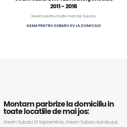
2011 - 2016
Geam pentru toate marcile Subaru
GEAM PENTRU SUBARU XV LA DOMICILIU
Montam parbrize la domiciliu in
toate locatiile de mai jos:
Geam Subaru 13 Septembrie, Geam Subaru Autobuzul,